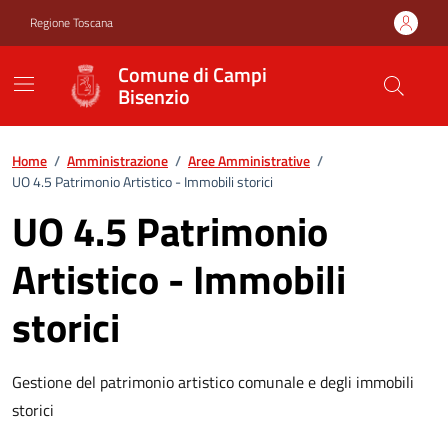
Vai ai contenuti
Vai al footer
Regione Toscana
Comune di Campi
Bisenzio
Home
/
Amministrazione
/
Aree Amministrative
/
UO 4.5 Patrimonio Artistico - Immobili storici
UO 4.5 Patrimonio
Artistico - Immobili
storici
Gestione del patrimonio artistico comunale e degli immobili
storici