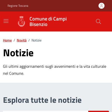
Vai ai contenuti
Vai al footer
Regione Toscana
Comune di Campi
Bisenzio
Home
/
Novità
/
Notizie
Notizie
Gli ultimi aggiornamenti sugli avvenimenti e la vita culturale
nel Comune.
Esplora tutte le notizie