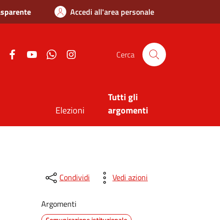
asparente
Accedi all'area personale
Twitter
Facebook
Youtube
Whatsapp
Instagram
Cerca
Tutti gli
Elezioni
argomenti
Condividi
Vedi azioni
Argomenti
Comunicazione istituzionale