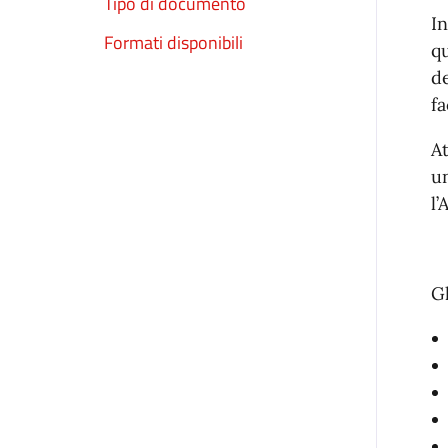
Tipo di documento
In
Formati disponibili
qu
de
fa
A
un
l’
Gl