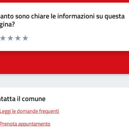
anto sono chiare le informazioni su questa
gina?
a da 1 a 5 stelle la pagina
ta 1 stelle su 5
Valuta 2 stelle su 5
Valuta 3 stelle su 5
Valuta 4 stelle su 5
Valuta 5 stelle su 5
tatta il comune
Leggi le domande frequenti
Prenota appuntamento