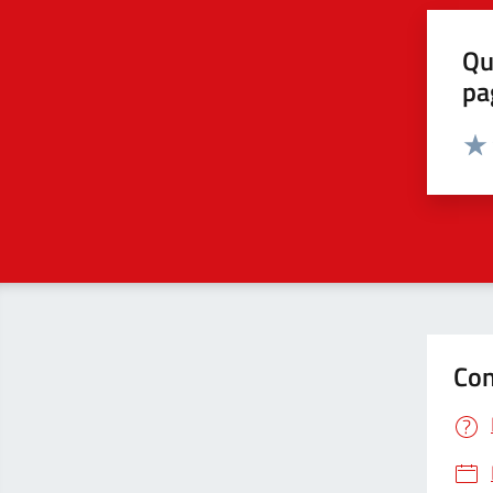
Qu
pa
Valut
Valu
Con