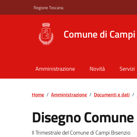
Vai ai contenuti
Vai al footer
Regione Toscana
Comune di Campi 
Amministrazione
Novità
Servizi
Home
/
Amministrazione
/
Documenti e dati
/
Disegno Comune
Il Trimestrale del Comune di Campi Bisenzio