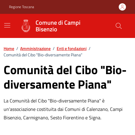
Vai ai contenuti
Vai al footer
Regione Toscana
Comune di Campi
Bisenzio
Home
/
Amministrazione
/
Enti e fondazioni
/
Comunità del Cibo "Bio-diversamente Piana"
Comunità del Cibo "Bio-
diversamente Piana"
La Comunità del Cibo "Bio-diversamente Piana" è
un'associazione costituita dai Comuni di Calenzano, Campi
Bisenzio, Carmignano, Sesto Fiorentino e Signa.