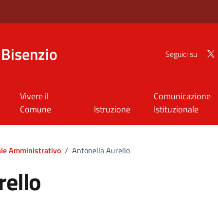
Bisenzio
Seguici su
Vivere il
Comunicazione
Comune
Istruzione
Istituzionale
le Amministrativo
/
Antonella Aurello
rello