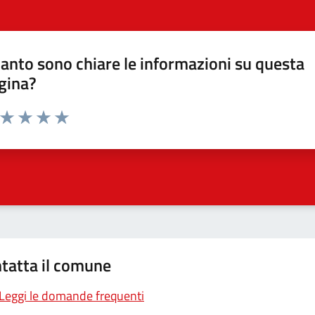
anto sono chiare le informazioni su questa
gina?
a da 1 a 5 stelle la pagina
ta 1 stelle su 5
Valuta 2 stelle su 5
Valuta 3 stelle su 5
Valuta 4 stelle su 5
Valuta 5 stelle su 5
tatta il comune
Leggi le domande frequenti