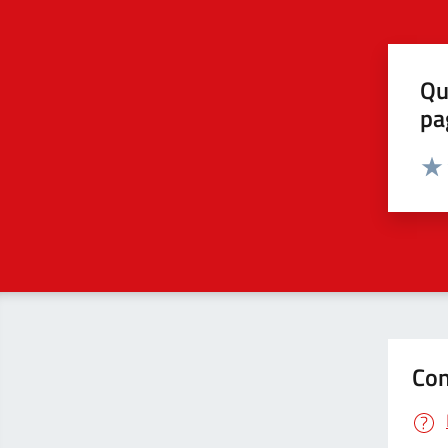
Qu
pa
Valut
Valu
Con