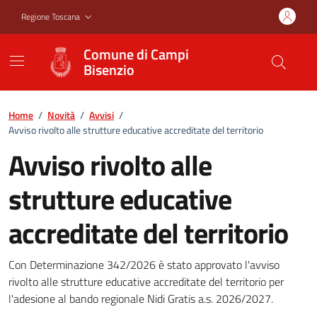
Vai ai contenuti
Vai al footer
Regione Toscana
Comune di Campi
Bisenzio
Home
/
Novità
/
Avvisi
/
Avviso rivolto alle strutture educative accreditate del territorio
Avviso rivolto alle
strutture educative
accreditate del territorio
Avviso rivolto alle strutture edu
Con Determinazione 342/2026 è stato approvato l'avviso
rivolto alle strutture educative accreditate del territorio per
l'adesione al bando regionale Nidi Gratis a.s. 2026/2027.