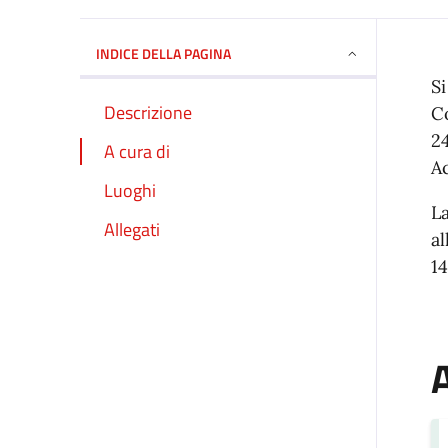
INDICE DELLA PAGINA
Si
Descrizione
C
2
A cura di
Ac
Luoghi
La
Allegati
a
1
A