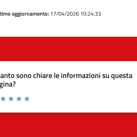
ltimo aggiornamento:
17/04/2026 10:24:33
anto sono chiare le informazioni su questa
gina?
a da 1 a 5 stelle la pagina
ta 1 stelle su 5
Valuta 2 stelle su 5
Valuta 3 stelle su 5
Valuta 4 stelle su 5
Valuta 5 stelle su 5