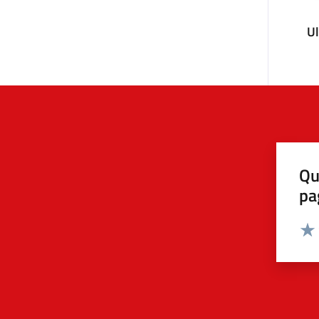
U
Qu
pa
Valut
Valu