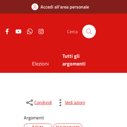
Accedi all'area personale
Twitter
Facebook
Youtube
Whatsapp
Instagram
Cerca
Tutti gli
Elezioni
argomenti
Condividi
Vedi azioni
Argomenti
Salute
Inquinamento