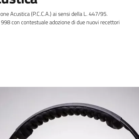
 Comunale di Classificaz
e Acustica (P.C.C.A.) ai sensi della L. 447/95.
/1998 con contestuale adozione di due nuovi recettori