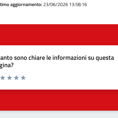
ltimo aggiornamento:
23/06/2026 13:58:16
anto sono chiare le informazioni su questa
gina?
a da 1 a 5 stelle la pagina
ta 1 stelle su 5
Valuta 2 stelle su 5
Valuta 3 stelle su 5
Valuta 4 stelle su 5
Valuta 5 stelle su 5