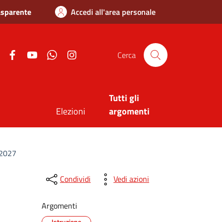
asparente
Accedi all'area personale
Twitter
Facebook
Youtube
Whatsapp
Instagram
Cerca
Tutti gli
Elezioni
argomenti
6/2027
Condividi
Vedi azioni
Argomenti
Istruzione