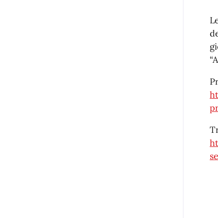
L
d
gi
“A
P
h
p
T
h
se