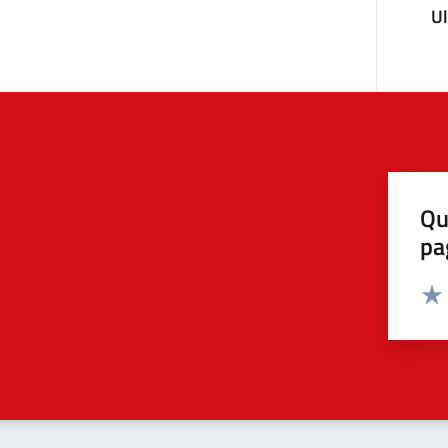
U
Qu
pa
Valut
Valu