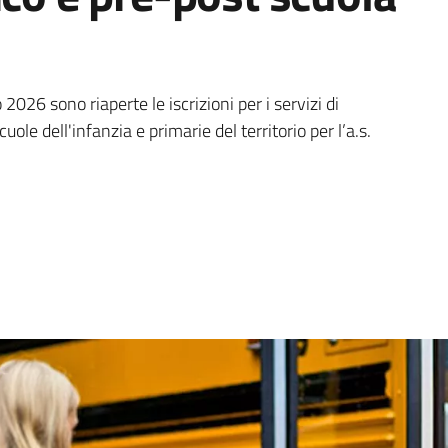
rizioni ai servizi di trasp
2026 sono riaperte le iscrizioni per i servizi di
uole dell'infanzia e primarie del territorio per l’a.s.