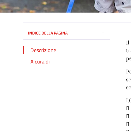
INDICE DELLA PAGINA
Il
Descrizione
tr
pe
A cura di
Po
s
s
I.
 

