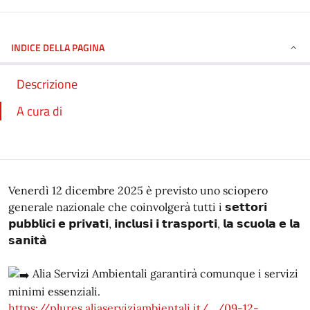
INDICE DELLA PAGINA
Descrizione
A cura di
Venerdì 12 dicembre 2025 è previsto uno sciopero
generale nazionale che coinvolgerà tutti i 𝘀𝗲𝘁𝘁𝗼𝗿𝗶
𝗽𝘂𝗯𝗯𝗹𝗶𝗰𝗶 𝗲 𝗽𝗿𝗶𝘃𝗮𝘁𝗶, 𝗶𝗻𝗰𝗹𝘂𝘀𝗶 𝗶 𝘁𝗿𝗮𝘀𝗽𝗼𝗿𝘁𝗶, 𝗹𝗮 𝘀𝗰𝘂𝗼𝗹𝗮 𝗲 𝗹𝗮
𝘀𝗮𝗻𝗶𝘁𝗮̀
Alia Servizi Ambientali garantirà comunque i servizi
minimi essenziali.
https://plures.aliaserviziambientali.it/.../09-12-