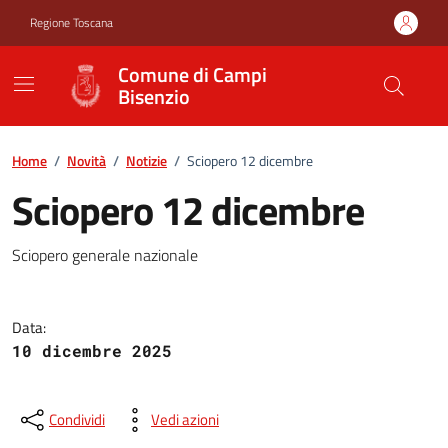
Vai ai contenuti
Vai al footer
Regione Toscana
Comune di Campi
Bisenzio
Home
/
Novità
/
Notizie
/
Sciopero 12 dicembre
Sciopero 12 dicembre
Sciopero 12 dicembre
Sciopero generale nazionale
Data:
10 dicembre 2025
Condividi
Vedi azioni