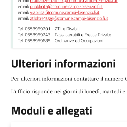
email:
ordinanze.traffico@comune.campi-bisenzio.fi.it
email:
pubblicita@comune.campi-bisenzio.fi.it
email:
viabilita@comune.campi-bisenzio.fi.it
email:
ztloltre10gg@comune.campi-bisenzio.fi.it
Tel. 0558959201 - ZTL e Disabili
Tel. 0558959243 - Passi carrabili e Frecce Private
Tel. 0558959685 - Ordinanze ed Occupazioni
Ulteriori informazioni
Per ulteriori informazioni contattare il numero
L'ufficio risponde nei giorni di lunedì, martedì e 
Moduli e allegati