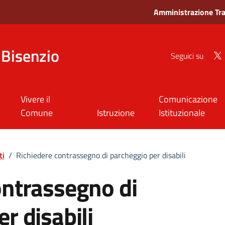
Amministrazione Tr
Bisenzio
Seguici su
Vivere il
Comunicazione
Comune
Istruzione
Istituzionale
ti
/
Richiedere contrassegno di parcheggio per disabili
ontrassegno di
r disabili