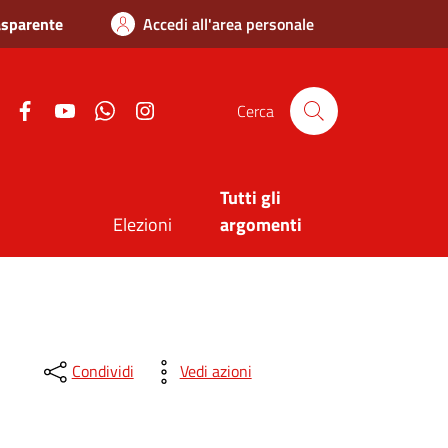
asparente
Accedi all'area personale
Twitter
Facebook
Youtube
Whatsapp
Instagram
Cerca
Tutti gli
Elezioni
argomenti
Condividi
Vedi azioni