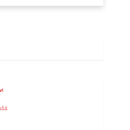
vi
i.it