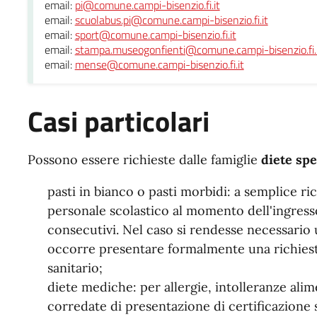
email:
pi@comune.campi-bisenzio.fi.it
email:
scuolabus.pi@comune.campi-bisenzio.fi.it
email:
sport@comune.campi-bisenzio.fi.it
email:
stampa.museogonfienti@comune.campi-bisenzio.fi.
email:
mense@comune.campi-bisenzio.fi.it
Casi particolari
Possono essere richieste dalle famiglie
diete spe
pasti in bianco o pasti morbidi: a semplice ri
personale scolastico al momento dell'ingresso
consecutivi. Nel caso si rendesse necessario 
occorre presentare formalmente una richiesta
sanitario;
diete mediche: per allergie, intolleranze alim
corredate di presentazione di certificazione s