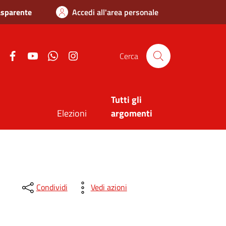
asparente
Accedi all'area personale
Twitter
Facebook
Youtube
Whatsapp
Instagram
Cerca
Tutti gli
Elezioni
argomenti
Condividi
Vedi azioni