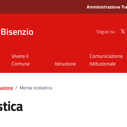
Amministrazione Tr
Bisenzio
Seguici su
Vivere il
Comunicazione
Comune
Istruzione
Istituzionale
mazione
/
Mensa scolastica
tica