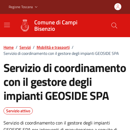
Vai ai contenuti
Vai al footer
Regione Toscana
Comune di Campi
Bisenzio
Home
/
Servizi
/
Mobilità e trasporti
/
Servizio di coordinamento con il gestore degli impianti GEOSIDE SPA
Servizio di coordinamento
con il gestore degli
impianti GEOSIDE SPA
Servizio attivo
Servizio di coordinamento con il gestore degli impianti
GEOSIDE SPA per interventi di manutenzione a seguito di