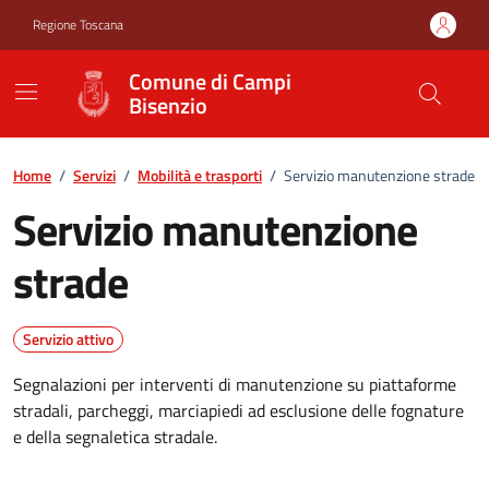
Vai ai contenuti
Vai al footer
Regione Toscana
Comune di Campi
Bisenzio
Home
/
Servizi
/
Mobilità e trasporti
/
Servizio manutenzione strade
Servizio manutenzione
strade
Servizio attivo
Segnalazioni per interventi di manutenzione su piattaforme
stradali, parcheggi, marciapiedi ad esclusione delle fognature
e della segnaletica stradale.