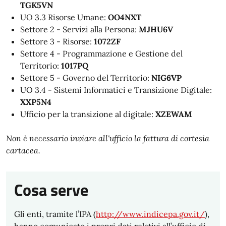
TGK5VN
UO 3.3 Risorse Umane:
OO4NXT
Settore 2 - Servizi alla Persona:
MJHU6V
Settore 3 - Risorse:
1072ZF
Settore 4 - Programmazione e Gestione del
Territorio:
1017PQ
Settore 5 - Governo del Territorio:
NIG6VP
UO 3.4 - Sistemi Informatici e Transizione Digitale:
XXP5N4
Ufficio per la transizione al digitale:
XZEWAM
Non è necessario inviare all'ufficio la fattura di cortesia
cartacea.
Cosa serve
Gli enti, tramite l’IPA (
http://www.indicepa.gov.it/
),
hanno comunicato i propri dati relativi all’ufficio di