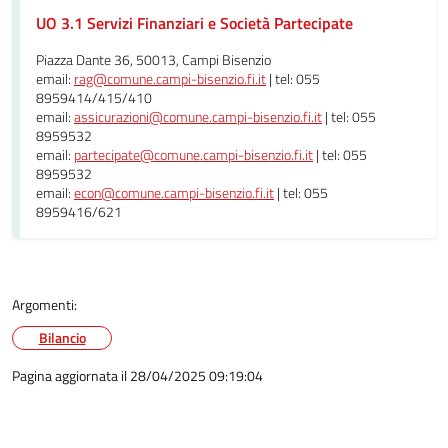
UO 3.1 Servizi Finanziari e Società Partecipate
Piazza Dante 36, 50013, Campi Bisenzio
email:
rag@comune.campi-bisenzio.fi.it
| tel: 055
8959414/415/410
email:
assicurazioni@comune.campi-bisenzio.fi.it
| tel: 055
8959532
email:
partecipate@comune.campi-bisenzio.fi.it
| tel: 055
8959532
email:
econ@comune.campi-bisenzio.fi.it
| tel: 055
8959416/621
Argomenti:
Bilancio
Pagina aggiornata il 28/04/2025 09:19:04