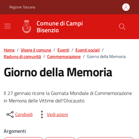
Vai ai contenuti
Vai al footer
Regione Toscana
Comune di Campi
Bisenzio
Home
/
Vivere il comune
/
Eventi
/
Eventi sociali
/
Raduno di comunità
/
Commemorazione
/
Giorno della Memoria
Giorno della Memoria
Il 27 gennaio ricorre la Giornata Mondiale di Commemorazione
in Memoria delle Vittime dell'Olocausto
Condividi
Vedi azioni
Argomenti