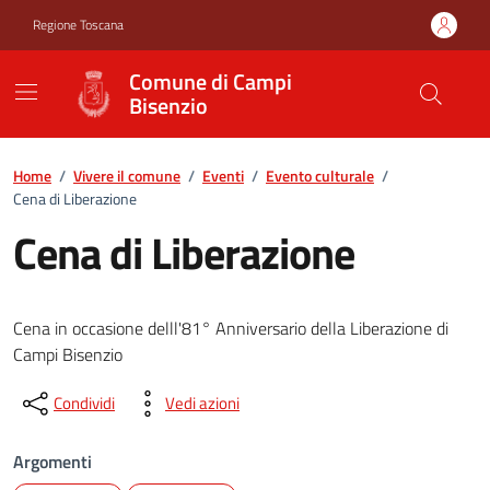
Vai ai contenuti
Vai al footer
Regione Toscana
Comune di Campi
Bisenzio
Home
/
Vivere il comune
/
Eventi
/
Evento culturale
/
Cena di Liberazione
Cena di Liberazione
Cena in occasione delll'81° Anniversario della Liberazione di
Campi Bisenzio
Condividi
Vedi azioni
Argomenti