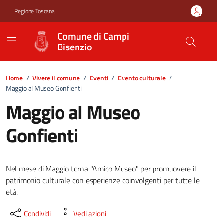
Vai ai contenuti
Vai al footer
Regione Toscana
Comune di Campi
Bisenzio
Home
/
Vivere il comune
/
Eventi
/
Evento culturale
/
Maggio al Museo Gonfienti
Maggio al Museo
Gonfienti
Nel mese di Maggio torna "Amico Museo" per promuovere il
patrimonio culturale con esperienze coinvolgenti per tutte le
età.
Condividi
Vedi azioni