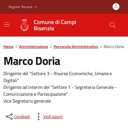
Vai ai contenuti
Vai al footer
Regione Toscana
Comune di Campi
Bisenzio
Home
/
Amministrazione
/
Personale Amministrativo
/
Marco Doria
Marco Doria
Dirigente del "Settore 3 - Risorse Economiche, Umane e
Digitali"
Dirigente ad interim del "Settore 1 - Segreteria Generale -
Comunicazione e Partecipazione"
Vice Segretario generale
Condividi
Vedi azioni